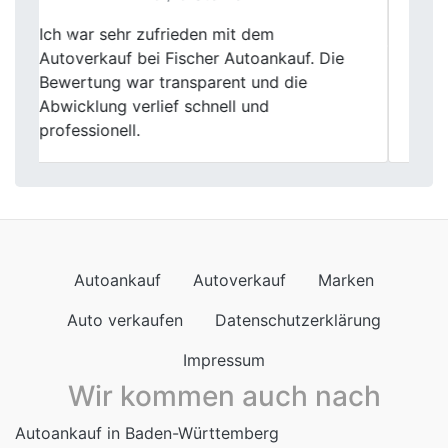
Fairer Autoverkauf. Ich habe meinen
Previous
Next
Unfallwagen bei Fischer Autoankauf
verkauft. Die Bewertung war transparent
und der Verkauf ging zügig über die Bühne.
Empfehlenswert.
Autoankauf
Autoverkauf
Marken
Auto verkaufen
Datenschutzerklärung
Impressum
Wir kommen auch nach
Autoankauf in Baden-Württemberg