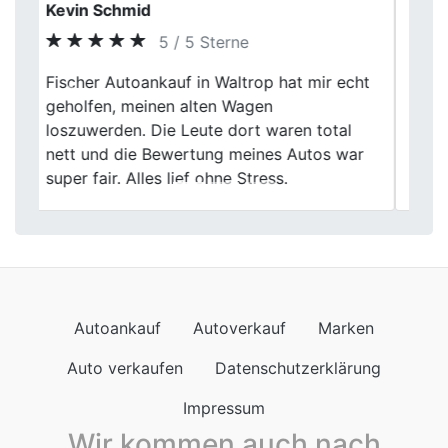
Julia H.
5 / 5 Sterne
Fischer Autoankauf hat meinen alten
Previous
Next
Wagen zu einem fairen Preis gekauft. Die
Bewertung erfolgte schnell und
professionell, und die Abholung war
problemlos. Sehr empfehlenswert!
Autoankauf
Autoverkauf
Marken
Auto verkaufen
Datenschutzerklärung
Impressum
Wir kommen auch nach