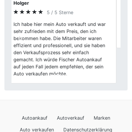
Claudia P.
5 / 5 Sterne
Previous
Next
Ich habe mein Auto nach vielen Jahren
Nutzung verkauft. Die Bewertung wirkte
realistisch und wurde verständlich erklärt.
Autoankauf
Autoverkauf
Marken
Auto verkaufen
Datenschutzerklärung
Impressum
Wir kommen auch nach
Autoankauf in Baden-Württemberg