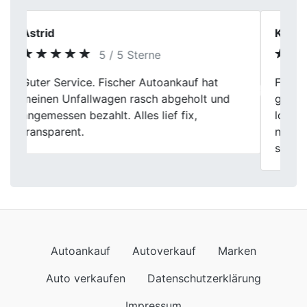
Kevin Schmid
5 / 5 Sterne
Fischer Autoankauf in Waltrop hat mir echt
Previous
Next
geholfen, meinen alten Wagen
loszuwerden. Die Leute dort waren total
nett und die Bewertung meines Autos war
super fair. Alles lief ohne Stress.
Autoankauf
Autoverkauf
Marken
Auto verkaufen
Datenschutzerklärung
Impressum