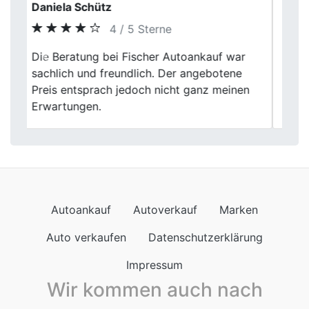
Fritz Hilgenfeld
5 / 5 Sterne
r
Erstmal muss ich danke sagen, wir sind
Previous
Next
mehr als zufrieden, den Tip sind wir
n
nachgegangen und hat supi geklappt.
DANKE
Autoankauf
Autoverkauf
Marken
Auto verkaufen
Datenschutzerklärung
Impressum
Wir kommen auch nach