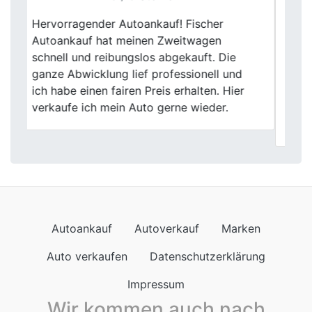
Danke, Fischer! Der Verkauf meines
Gebrauchtwagens hätte nicht einfacher
Previous
Next
sein können. Das Team war
zuvorkommend und die Abwicklung
problemlos. Ich bin mit dem Ergebnis mehr
als zufrieden und kann Fischer Autoankauf
nur loben.
Autoankauf
Autoverkauf
Marken
Auto verkaufen
Datenschutzerklärung
Impressum
Wir kommen auch nach