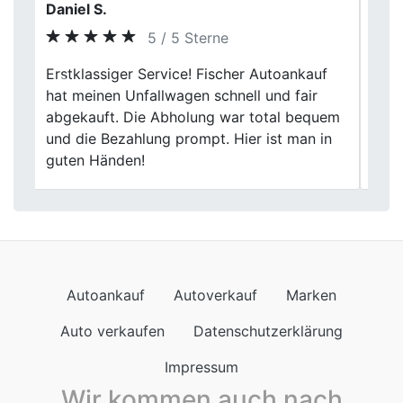
Sarah Meier
5 / 5 Sterne
Ich kann den Autoankauf bei Fischer
Previous
Next
Autoankauf nur weiterempfehlen. Die
Mitarbeiter waren freundlich und die
Bewertung meines Autos war fair. Die
Abwicklung verlief reibungslos und schnell.
Autoankauf
Autoverkauf
Marken
Auto verkaufen
Datenschutzerklärung
Impressum
Wir kommen auch nach