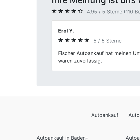
Ihre Meinung ist uns 
4.95 / 5 Sterne (110 
Stefan G.
5 / 5 Sterne
Previous
Der Verkauf lief unaufgeregt und 
Autoankauf
Auto
Autoankauf in Baden-
Autoa
Württemberg