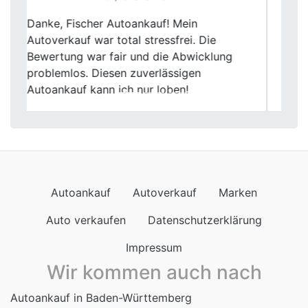
Mein Autoverkauf bei Fischer Autoankauf
Previous
Next
war größtenteils positiv. Die Bewertung
meines Gebrauchtwagens war fair, aber es
gab einige kleinere Unklarheiten in der
Abwicklung.
Autoankauf
Autoverkauf
Marken
Auto verkaufen
Datenschutzerklärung
Impressum
Wir kommen auch nach
Autoankauf in Baden-Württemberg