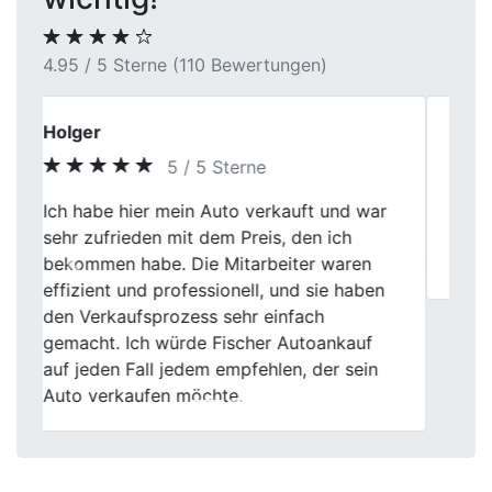
4.95 / 5 Sterne (110 Bewertungen)
Silvia Schneider
5 / 5 Sterne
Previous
Next
Freundliches Personal, die Abwicklung war
sehr gut und total unkompliziert. Immer
wieder gern. Liebe Grüße
Autoankauf
Autoverkauf
Marken
Auto verkaufen
Datenschutzerklärung