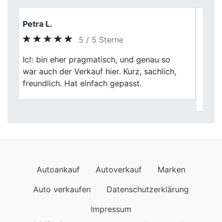
Jürgen Weber
5 / 5 Sterne
Mein Alter wurde anstandslos und zu
Previous
Next
einem fairen Preis gekauft, bin zufrieden
und kann diesen Händler mit besten
Gewissen weiterempfehlen. Beste Grüße
Autoankauf
Autoverkauf
Marken
Auto verkaufen
Datenschutzerklärung
Impressum