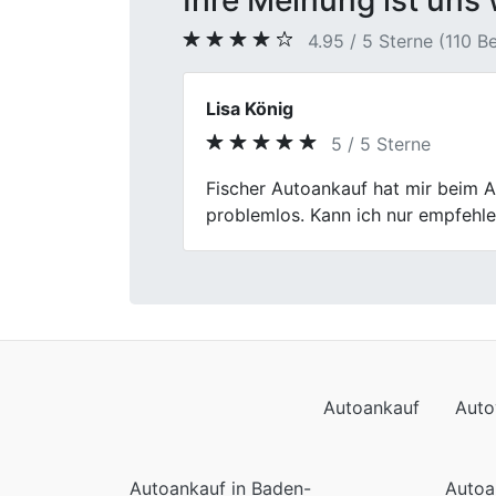
Ihre Meinung ist uns 
4.95 / 5 Sterne (110 
Julia M.
5 / 5 Sterne
Previous
Meinen alten Wagen hier zu verkau
Abwicklung haben mich beeindruc
Autoankauf
Auto
Autoankauf in Baden-
Autoa