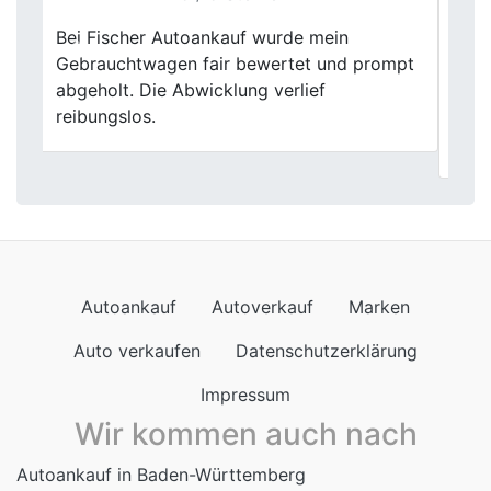
Mein Autoverkauf bei Fischer Autoankauf
Previous
Next
war größtenteils positiv. Die Bewertung
meines Gebrauchtwagens war fair, aber es
gab einige kleinere Unklarheiten in der
Abwicklung.
Autoankauf
Autoverkauf
Marken
Auto verkaufen
Datenschutzerklärung
Impressum
Wir kommen auch nach
Autoankauf in Baden-Württemberg