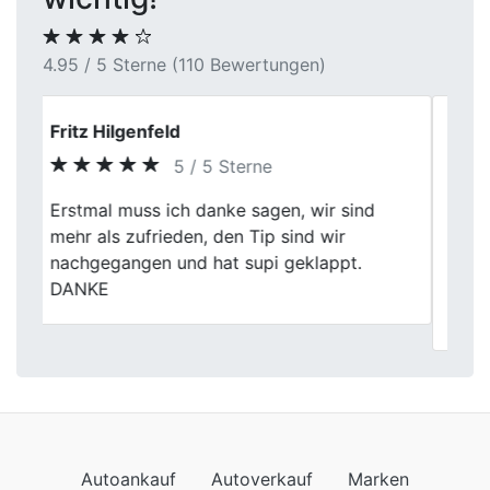
4.95 / 5 Sterne (110 Bewertungen)
Jakub
5 / 5 Sterne
Mit Fischer Autoankauf meinen alten
Previous
Next
Wagen in Dortmund zu verkaufen, war
wirklich eine gute Entscheidung. Die faire
Bewertung und die unkomplizierte
Abwicklung haben mich überzeugt.
Autoankauf
Autoverkauf
Marken