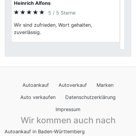
Leon Hartung
5 / 5 Sterne
Previous
Next
War zum ersten Mal hier in Kleve. Auto
schätzen lassen, kurz gequatscht, Preis hat
gestimmt. Alles ohne Stress. Top so.
Autoankauf
Autoverkauf
Marken
Auto verkaufen
Datenschutzerklärung
Impressum
Wir kommen auch nach
Autoankauf in Baden-Württemberg