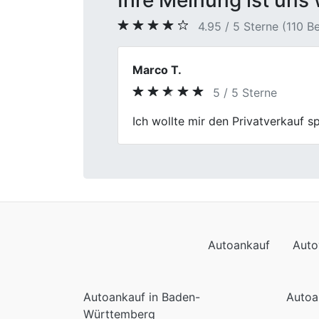
Ihre Meinung ist uns 
4.95 / 5 Sterne (110 
Timo Schmidt
5 / 5 Sterne
Previous
Also ich kann den Autoverkauf bei
meines Autos war fair. Die Abwickl
Autoankauf
Auto
Autoankauf in Baden-
Autoa