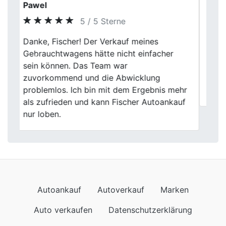
Drew
5 / 5 Sterne
Fischer Autoankauf in Dortmund hat
Previous
Next
meinen alten Wagen fair bewertet und die
gesamte Abwicklung war wirklich einfach.
Ich bin äußerst zufrieden mit ihrem
Service.
Autoankauf
Autoverkauf
Marken
Auto verkaufen
Datenschutzerklärung
Impressum
Wir kommen auch nach