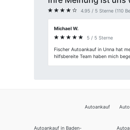
Ihre Meinung ist uns 
4.95 / 5 Sterne (110 
Peter K.
4 / 5 Sterne
Previous
Mein Autoverkauf bei Fischer Auto
gab einige kleinere Unklarheiten i
Autoankauf
Auto
Autoankauf in Baden-
Autoa