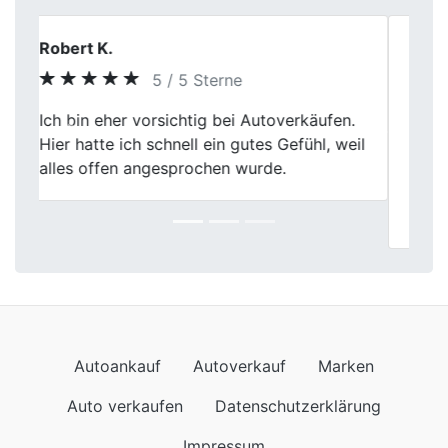
Andreas L.
5 / 5 Sterne
Ich hatte ein gutes Gefühl vom ersten
Previous
Next
Gespräch an. Bei Fischer Autoankauf in
Marlwurde alles ruhig erklärt, nichts
beschönigt. So stellt man sich einen
Autoverkauf vor.
Autoankauf
Autoverkauf
Marken
Auto verkaufen
Datenschutzerklärung
Impressum