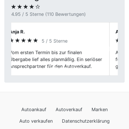
4.95 / 5 Sterne (110 Bewertungen)
Andreas W.
5 / 5 Sterne
Previous
Next
Alles lief ohne Hektik ab. Man hatte Zeit
für Rückfragen und wurde ernst
genommen.
Autoankauf
Autoverkauf
Marken
Auto verkaufen
Datenschutzerklärung