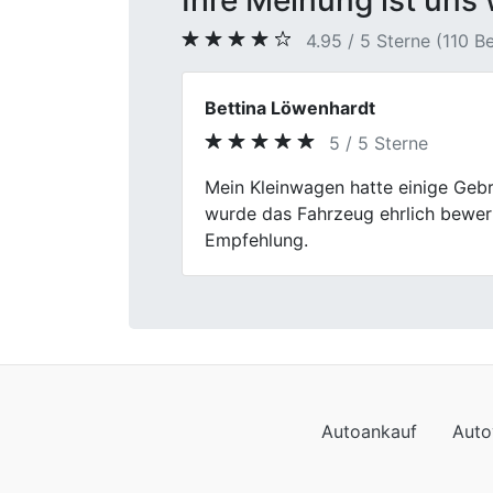
Ihre Meinung ist uns 
4.95 / 5 Sterne (110 
Lisa Krüger
5 / 5 Sterne
Previous
Mein Besuch bei Fischer Autoankau
Wagens war wirklich gerecht. Der 
Autoankauf
Auto
Autoankauf in Baden-
Autoa