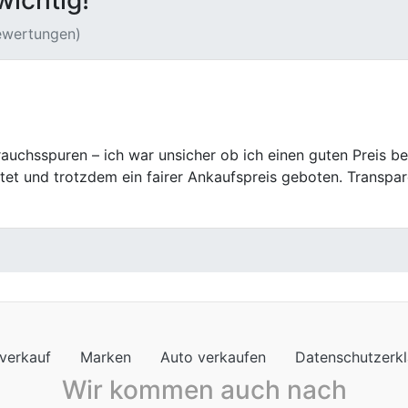
wichtig!
Bewertungen)
f war äußerst positiv. Die Mitarbeiter waren äußerst freu
gesamte Prozess verlief absolut reibungslos.
verkauf
Marken
Auto verkaufen
Datenschutzerk
Wir kommen auch nach
nkauf in Rheinland-Pfalz