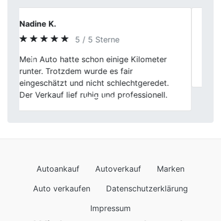
Heinrich Alfons
5 / 5 Sterne
Previous
Next
Wir sind zufrieden, Wort gehalten,
zuverlässig.
Autoankauf
Autoverkauf
Marken
Auto verkaufen
Datenschutzerklärung
Impressum
Wir kommen auch nach
Autoankauf in Baden-Württemberg