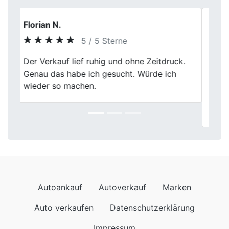
Lena
5 / 5 Sterne
Fairer Autoverkauf. Ich habe meinen
Previous
Next
Unfallwagen bei Fischer Autoankauf
verkauft. Die Bewertung war transparent
und der Verkauf ging zügig über die Bühne.
Empfehlenswert.
Autoankauf
Autoverkauf
Marken
Auto verkaufen
Datenschutzerklärung
Impressum