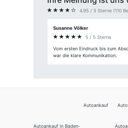
Ihre Meinung ist uns 
4.95 / 5 Sterne (110 
Dennis H.
5 / 5 Sterne
Previous
Mein Kleinwagen war nichts Besond
ruhig durch.
Autoankauf
Auto
Autoankauf in Baden-
Autoa