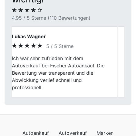
4.95 / 5 Sterne (110 Bewertungen)
Jonas M.
5 / 5 Sterne
Fischer Autoankauf hat meinen
Previous
Next
Gebrauchtwagen in Schwerte fair bewertet
und den Verkauf reibungslos abgewickelt.
Sehr professioneller Service, den ich gerne
weiterempfehle.
Autoankauf
Autoverkauf
Marken