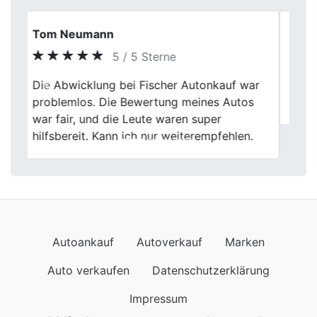
Sebastian Schulz
5 / 5 Sterne
Previous
Next
Top, hat alles wie versprochen geklappt.
Bis demnächst
Autoankauf
Autoverkauf
Marken
Auto verkaufen
Datenschutzerklärung
Impressum
Wir kommen auch nach
Autoankauf in Baden-Württemberg