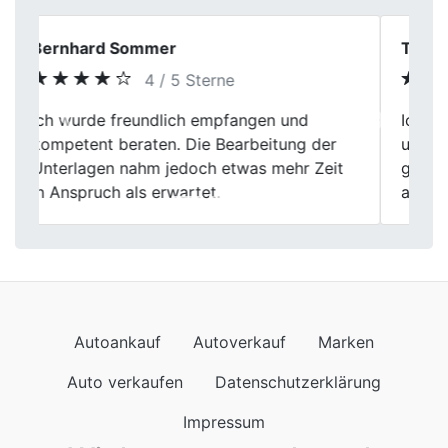
Tanja W.
5 / 5 Sterne
Ich wollte meinen Zweitwagen verkaufen
Previous
Next
und hatte ehrlich gesagt mit mehr Aufwand
gerechnet. Termin lief pünktlich, Auto
angeschaut, Preis besprochen – fertig.
Autoankauf
Autoverkauf
Marken
Auto verkaufen
Datenschutzerklärung
Impressum