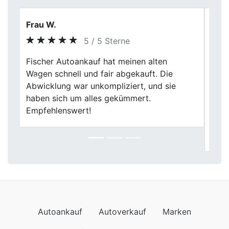
Sandra Hoffmeister
5 / 5 Sterne
Fischer Autoankauf hat meinen
Gebrauchtwagen zu einem Preis
Previous
Next
angekauft, mit dem ich wirklich zufrieden
bin. Die Fahrzeugbewertung war
transparent und nachvollziehbar. Für alle,
die ihr Auto schnell und seriös verkaufen
wollen, eine klare Empfehlung.
Autoankauf
Autoverkauf
Marken