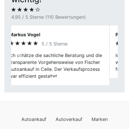
4.95 / 5 Sterne (110 Bewertungen)
Petra L.
5 / 5 Sterne
Previous
Next
Ich bin eher pragmatisch, und genau so
war auch der Verkauf hier. Kurz, sachlich,
freundlich. Hat einfach gepasst.
Autoankauf
Autoverkauf
Marken
Auto verkaufen
Datenschutzerklärung