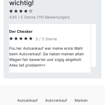
wichtig!
4.95 / 5 Sterne (110 Bewertungen)
Silvia Schneider
5 / 5 Sterne
Previous
Next
Freundliches Personal, die Abwicklung war
sehr gut und total unkompliziert. Immer
wieder gern. Liebe Grüße
Autoankauf
Autoverkauf
Marken
Auto verkaufen
Datenschutzerklärung